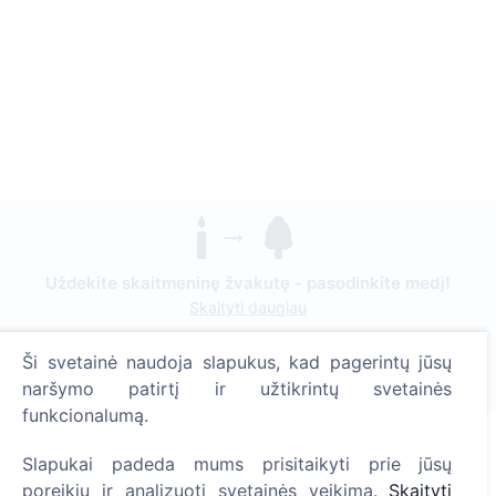
Uždekite skaitmeninę žvakutę - pasodinkite medį!
Skaityti daugiau
Pasodinta medžių
Ši svetainė naudoja slapukus, kad pagerintų jūsų
1393
naršymo patirtį ir užtikrintų svetainės
funkcionalumą.
Slapukai padeda mums prisitaikyti prie jūsų
Informacija
poreikių ir analizuoti svetainės veikimą.
Skaityti