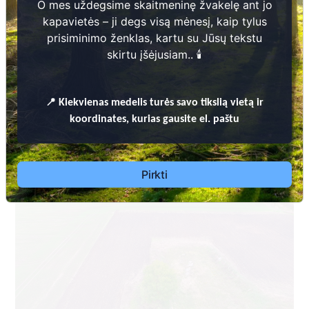
O mes uždegsime skaitmeninę žvakelę ant jo
kapavietės – ji degs visą mėnesį, kaip tylus
prisiminimo ženklas, kartu su Jūsų tekstu
skirtu įšėjusiam.. 🕯️
PASVALIO RAJONO SAVIVALDYBĖS TERITORIJOJE ESANČIŲ
📍
Kiekvienas
medelis turės savo tikslią vietą ir
KAPINIŲ TVARKYMO TAISYKLĖS
koordinates, kurias gausite el. paštu
Pasvalio rajono savivaldybės administracija Vaškų
seniūnija
Dėl leidimų laidoti, informacijos atnaujinimo,
Pirkti
apleistų kapaviečių priežiūros ir kitais susijusiais
klausimais kreiptis aukščiau nurodytais kontaktais.