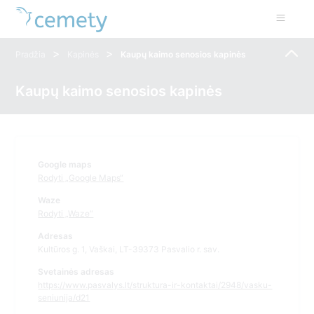
>
>
Pradžia
Kapinės
Kaupų kaimo senosios kapinės
Kaupų kaimo senosios kapinės
Google maps
Rodyti „Google Maps“
Waze
Rodyti „Waze“
Adresas
Kultūros g. 1, Vaškai, LT-39373 Pasvalio r. sav.
Svetainės adresas
https://www.pasvalys.lt/struktura-ir-kontaktai/2948/vasku-
seniunija/d21