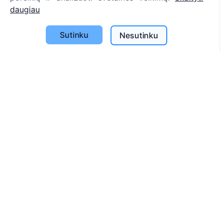
daugiau
Apie CEMETY
D.U.K.
Sutinku
Nesutinku
Straipsniai
Savivaldybių sąrašas
Privatumo politika
Mokėjimų politika
ES projektai
Slapukų nustatymai
Paieška
Velionių paieška
Kapinių paieška
Paslaugos