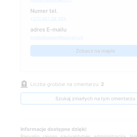
Numer tel.
+370 451 38 369
adres E-mailu
joniskelioasen@pasvalys.lt
Zobacz na mapie
Liczba grobów na cmentarzu:
2
Szukaj zmarłych na tym cmentarzu
Informacje dostępne dzięki:
Pasvalio rajono savivaldybės administracija Jon