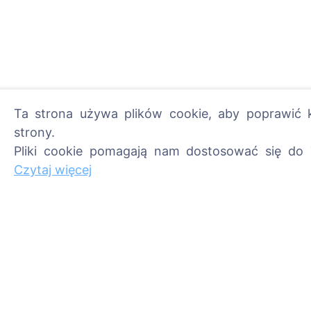
Ta strona używa plików cookie, aby poprawić k
strony.
Pliki cookie pomagają nam dostosować się do 
Zapal cyfrową świecę - 
Czytaj więcej
Czytaj więcej
Informacje
Szukaj
O CEMETY
Szukaj zmarłych
Najczęściej zadawane
Szukaj cmentarzy
pytania