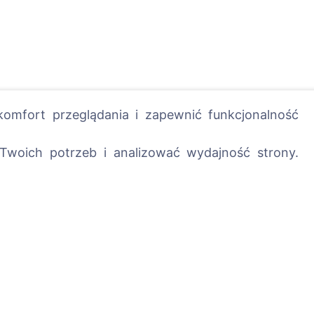
omfort przeglądania i zapewnić funkcjonalność
Twoich potrzeb i analizować wydajność strony.
posadź drzewo!
Usługi
Kontakty
UAB "Kapinių valdym
sprendimai", 304241
+370 612 08926 