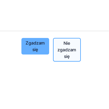
Zgadzam
Nie
się
zgadzam
Posadzone drzewa
się
1393
o
197
(I-V