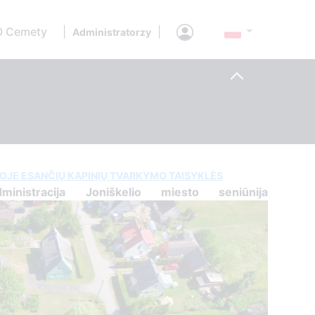
O Cemety
|
|
Administratorzy
JOJE ESANČIŲ KAPINIŲ TVARKYMO TAISYKLĖS
inistracija Joniškelio miesto seniūnija