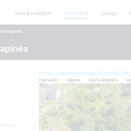
Szukaj zmarłych
Cmentarze
Usługi
ios kapinės
kapinės
PASVALIO RAJONO SAVIVALDYBĖS TERITORI
Pasvalio rajono savivaldybės adm
oniskelio-