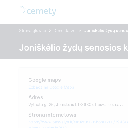
>
>
Strona główna
Cmentarze
Joniškėlio žydų senos
Joniškėlio žydų senosios 
Google maps
Zobacz na Google Maps
Adres
Vytauto g. 25, Joniškėlis LT-39305 Pasvalio r. sav.
Strona internetowa
https://www.pasvalys.lt/struktura-ir-kontaktai/2948/j
miesto-seniunija/d13