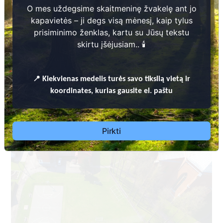
O mes uždegsime skaitmeninę žvakelę ant jo
kapavietės – ji degs visą mėnesį, kaip tylus
prisiminimo ženklas, kartu su Jūsų tekstu
skirtu įšėjusiam.. 🕯️
📍
Kiekvienas
medelis turės savo tikslią vietą ir
KUPIŠKIO RAJONO SAVIVALDYBĖS KAPINIŲ TVARKYMO TAISYKLĖS
koordinates, kurias gausite el. paštu
Palaidoti Vokietijos imperijos kariai (skaičius
Pirkti
nežinomas), žuvę Pirmajame pasauliniame kare.
1915-1918 m.