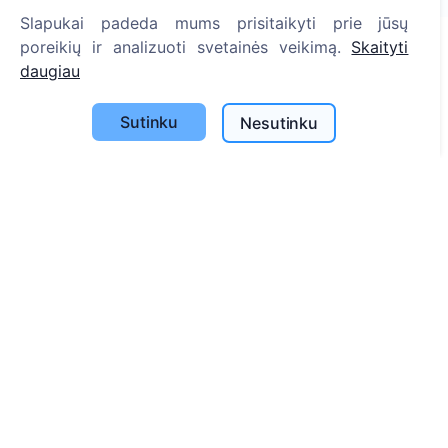
Slapukai padeda mums prisitaikyti prie jūsų
poreikių ir analizuoti svetainės veikimą.
Skaityti
daugiau
Informacija
Sutinku
Apie CEMETY
Nesutinku
D.U.K.
Straipsniai
Savivaldybių sąrašas
Privatumo politika
Mokėjimų politika
ES projektai
Slapukų nustatymai
Paieška
Velionių paieška