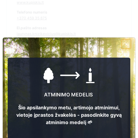
www.kupiskis.lt
Telefono numeris
+370 459 35 875
El.pašto adresas
laurynas.knizikevicius@kupiskis.lt
Žiūrėti kapinių žemėlapyje
Šiose kapinėse suskaitmeninta kapų:
2
Ieškoti šiose kapinėse palaidotų asmenų
ATMINIMO MEDELIS
Šio apsilankymo metu, artimojo atminimui,
vietoje įprastos žvakelės - pasodinkite gyvą
atminimo medelį 🌱
Informacija prieinama per:
Kupiškio rajono savivaldybės administracija