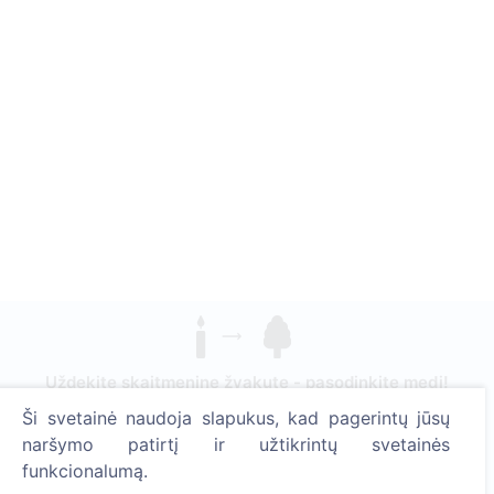
Uždekite skaitmeninę žvakutę - pasodinkite medį!
Skaityti daugiau
Ši svetainė naudoja slapukus, kad pagerintų jūsų
naršymo patirtį ir užtikrintų svetainės
Pasodinta medžių
funkcionalumą.
1390