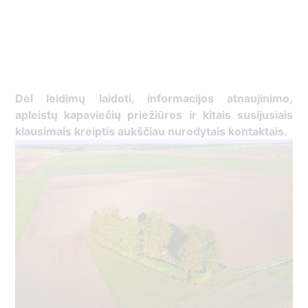
Dėl leidimų laidoti, ​informacijos atnaujinimo,
apleistų kapaviečių priežiūros ir kitais susijusiais
klausimais kreiptis ​aukščiau nurodytais kontaktais.