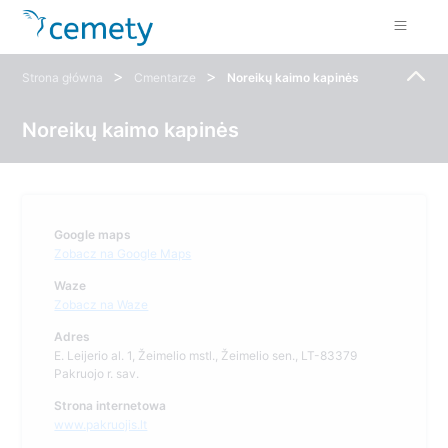
>
>
Strona główna
Cmentarze
Noreikų kaimo kapinės
Noreikų kaimo kapinės
Google maps
Zobacz na Google Maps
Waze
Zobacz na Waze
Adres
E. Leijerio al. 1, Žeimelio mstl., Žeimelio sen., LT-83379
Pakruojo r. sav.
Strona internetowa
www.pakruojis.lt