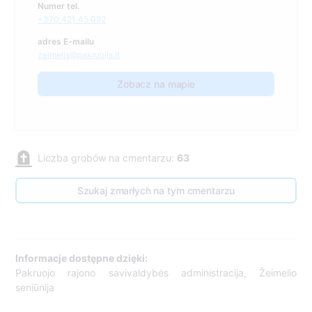
Numer tel.
+370 421 45 092
adres E-mailu
zeimelis@pakruojis.lt
Zobacz na mapie
Liczba grobów na cmentarzu:
63
Szukaj zmarłych na tym cmentarzu
Informacje dostępne dzięki:
Pakruojo rajono savivaldybės administracija, Žeimelio
seniūnija