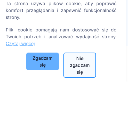
Ta strona używa plików cookie, aby poprawić
komfort przeglądania i zapewnić funkcjonalność
Zapal cyfrową świecę - posadź drzewo!
strony.
Czytaj więcej
Pliki cookie pomagają nam dostosować się do
Posadzone drzewa
Twoich potrzeb i analizować wydajność strony.
1393
Czytaj więcej
Zgadzam
Nie
Informacje
się
zgadzam
się
O CEMETY
Najczęściej zadawane pytania
Blog
Lista gmin i użytkowników
Polityka prywatności
Polityka płatności