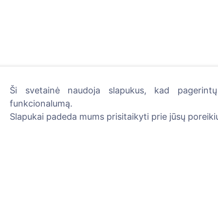
Ši svetainė naudoja slapukus, kad pagerintų 
funkcionalumą.
Uždekite skaitmeninę žva
Slapukai padeda mums prisitaikyti prie jūsų poreikių
Skaityti daugiau
Informacija
Paieška
Apie CEMETY
Velionių paieška
D.U.K.
Kapinių paieška