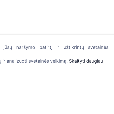
jūsų naršymo patirtį ir užtikrintų svetainės
kutę - pasodinkite medį!
 ir analizuoti svetainės veikimą.
Skaityti daugiau
Paslaugos
Kontaktai
UAB "Kapinių valdym
Atminimo medelis
sprendimai", 304241
QR atminimo ženkliukas
+370 612 08926 