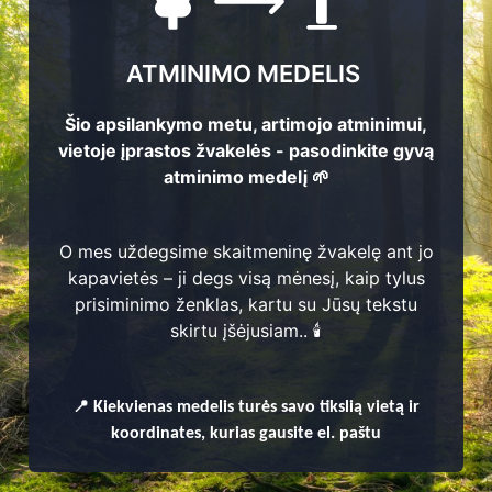
ATMINIMO MEDELIS
Šio apsilankymo metu, artimojo atminimui,
vietoje įprastos žvakelės - pasodinkite gyvą
atminimo medelį 🌱
O mes uždegsime skaitmeninę žvakelę ant jo
kapavietės – ji degs visą mėnesį, kaip tylus
prisiminimo ženklas, kartu su Jūsų tekstu
enų
skirtu įšėjusiam.. 🕯️
📍
Kiekvienas
medelis turės savo tikslią vietą ir
koordinates, kurias gausite el. paštu
mų seniūnija