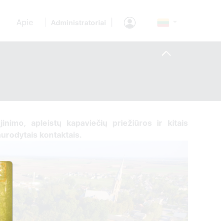
Apie
|
|
Administratoriai
ujinimo, apleistų kapaviečių priežiūros ir kitais
 nurodytais kontaktais.