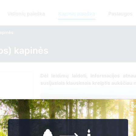
Velionių paieška
Kapinių paieška
Paslaugos
kapinės
os) kapinės
Dėl leidimų laidoti, ​informacijos atna
susijusiais klausimais kreiptis ​aukščiau
r. sav.