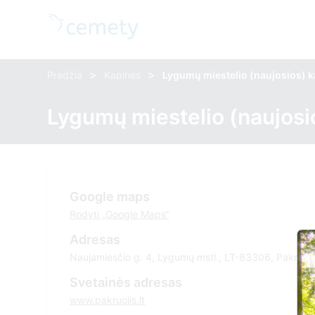
>
>
Pradžia
Kapinės
Lygumų miestelio (naujosios) 
Lygumų miestelio (naujosi
Google maps
Rodyti „Google Maps“
Adresas
Naujamiesčio g. 4, Lygumų mstl., LT-83306, Pakruojo 
Svetainės adresas
www.pakruojis.lt