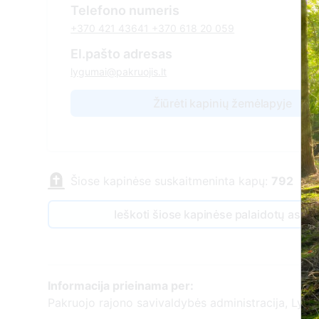
Telefono numeris
+370 421 43641 +370 618 20 059
El.pašto adresas
lygumai@pakruojis.lt
Žiūrėti kapinių žemėlapyje
Šiose kapinėse suskaitmeninta kapų:
792
Ieškoti šiose kapinėse palaidotų asm
Informacija prieinama per:
Pakruojo rajono savivaldybės administracija, Lygu