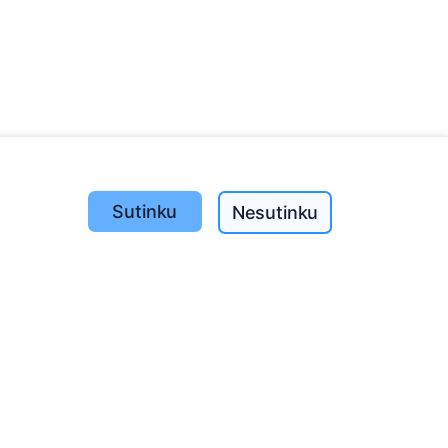
Sutinku
Nesutinku
Pasodinta medžių
1389
o
197
(I-V