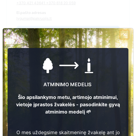
+370 421 43641 +370 618 20 059
El.pašto adresas
lygumai@pakruojis.lt
Žiūrėti kapinių žemėlapyje
Šiose kapinėse suskaitmeninta kapų:
3127
Ieškoti šiose kapinėse palaidotų asmenų
ATMINIMO MEDELIS
Šio apsilankymo metu, artimojo atminimui,
vietoje įprastos žvakelės - pasodinkite gyvą
Informacija prieinama per:
atminimo medelį 🌱
Pakruojo rajono savivaldybės administracija, Lygumų
seniūnija
O mes uždegsime skaitmeninę žvakelę ant jo