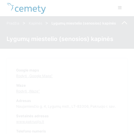
>
>
Pradžia
Kapinės
Lygumų miestelio (senosios) kapinės
Lygumų miestelio (senosios) kapinės
Google maps
Rodyti „Google Maps“
Waze
Rodyti „Waze“
Adresas
Naujamiesčio g. 4, Lygumų mstl., LT-83306, Pakruojo r. sav.
Svetainės adresas
www.pakruojis.lt
Telefono numeris