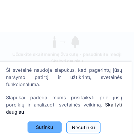
Uždekite skaitmeninę žvakutę - pasodinkite medį!
Skaityti daugiau
Ši svetainė naudoja slapukus, kad pagerintų jūsų
Pasodinta medžių
naršymo patirtį ir užtikrintų svetainės
1389
funkcionalumą.
Slapukai padeda mums prisitaikyti prie jūsų
poreikių ir analizuoti svetainės veikimą.
Skaityti
Informacija
daugiau
Apie CEMETY
Sutinku
Nesutinku
D.U.K.