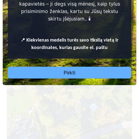
kapavietės – ji degs visą mėnesį, kaip tylus
prisiminimo ženklas, kartu su Jūsų tekstu
skirtu įšėjusiam.. 🕯️
📍
Kiekvienas
medelis turės savo tikslią vietą ir
Dėl leidimų laidoti, ​informacijos atnaujinimo,
koordinates, kurias gausite el. paštu
apleistų kapaviečių priežiūros ir kitais susijusiais
klausimais kreiptis ​aukščiau nurodytais kontaktais.
Pirkti