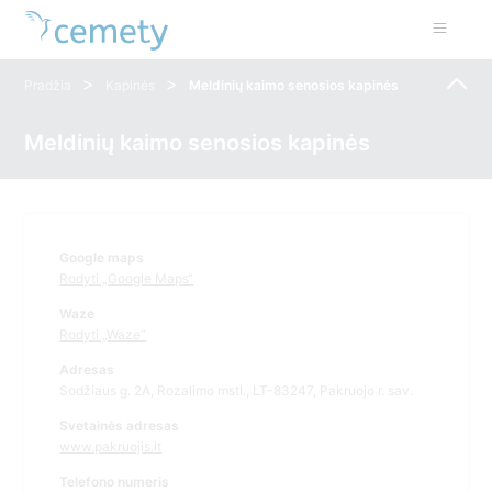
>
>
Pradžia
Kapinės
Meldinių kaimo senosios kapinės
Meldinių kaimo senosios kapinės
Google maps
Rodyti „Google Maps“
Waze
Rodyti „Waze“
Adresas
Sodžiaus g. 2A, Rozalimo mstl., LT-83247, Pakruojo r. sav.
Svetainės adresas
www.pakruojis.lt
Telefono numeris