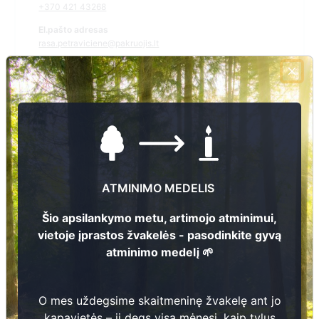
+370 421 43268
El.pašto adresas
rasa.petraviciene@pakruojis.lt
Žiūrėti kapinių žemėlapyje
Šiose kapinėse suskaitmeninta kapų:
3
Ieškoti šiose kapinėse palaidotų asmenų
ATMINIMO MEDELIS
Šio apsilankymo metu, artimojo atminimui,
vietoje įprastos žvakelės - pasodinkite gyvą
atminimo medelį 🌱
Informacija prieinama per:
Pakruojo rajono savivaldybės administracija, Rozalimo
seniūnija
O mes uždegsime skaitmeninę žvakelę ant jo
kapavietės – ji degs visą mėnesį, kaip tylus