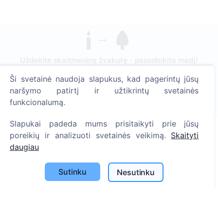
Uždekite skaitmeninę žvakutę - pasodinkite medį!
Skaityti daugiau
Ši svetainė naudoja slapukus, kad pagerintų jūsų
naršymo patirtį ir užtikrintų svetainės
Pasodinta medžių
funkcionalumą.
1389
Slapukai padeda mums prisitaikyti prie jūsų
poreikių ir analizuoti svetainės veikimą.
Skaityti
daugiau
Informacija
Apie CEMETY
Sutinku
Nesutinku
D.U.K.
Straipsniai
Savivaldybių sąrašas