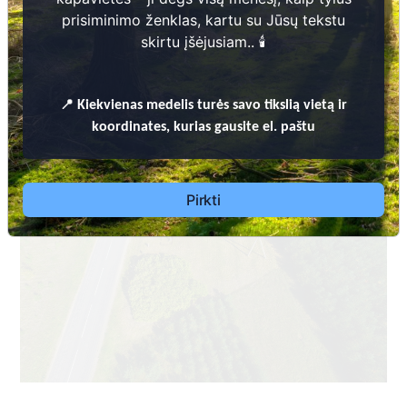
prisiminimo ženklas, kartu su Jūsų tekstu
skirtu įšėjusiam.. 🕯️
📍
Kiekvienas
medelis turės savo tikslią vietą ir
koordinates, kurias gausite el. paštu
Pirkti