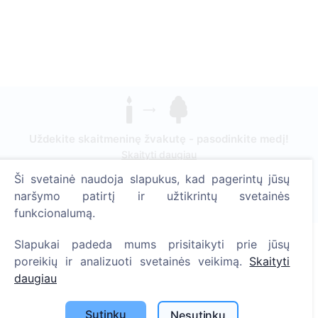
Uždekite skaitmeninę žvakutę - pasodinkite medį!
Skaityti daugiau
Ši svetainė naudoja slapukus, kad pagerintų jūsų
Pasodinta medžių
naršymo patirtį ir užtikrintų svetainės
1390
funkcionalumą.
Slapukai padeda mums prisitaikyti prie jūsų
poreikių ir analizuoti svetainės veikimą.
Skaityti
Informacija
daugiau
Apie CEMETY
Sutinku
Nesutinku