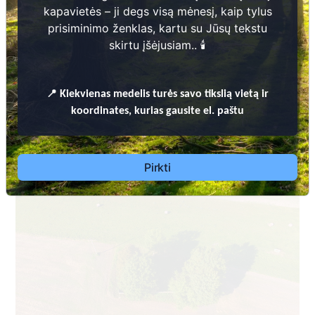
kapavietės – ji degs visą mėnesį, kaip tylus
prisiminimo ženklas, kartu su Jūsų tekstu
skirtu įšėjusiam.. 🕯️
📍
Kiekvienas
medelis turės savo tikslią vietą ir
Dėl leidimų laidoti, ​informacijos atnaujinimo,
koordinates, kurias gausite el. paštu
apleistų kapaviečių priežiūros ir kitais susijusiais
klausimais kreiptis ​aukščiau nurodytais kontaktais.
Pirkti