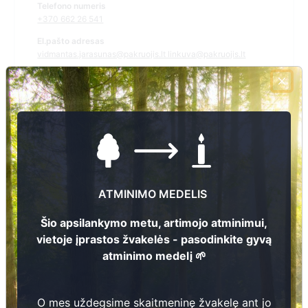
Telefono numeris
+370 662 26 541
El.pašto adresas
vidmantas.jarasunas@pakruojis.lt linkuva@pakruojis.lt
Žiūrėti kapinių žemėlapyje
Šiose kapinėse suskaitmeninta kapų:
3
Ieškoti šiose kapinėse palaidotų asmenų
ATMINIMO MEDELIS
Šio apsilankymo metu, artimojo atminimui,
vietoje įprastos žvakelės - pasodinkite gyvą
atminimo medelį 🌱
Informacija prieinama per:
Pakruojo rajono savivaldybės administracija, Linkuvos
seniūnija
O mes uždegsime skaitmeninę žvakelę ant jo