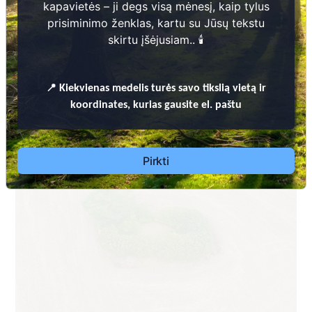
seniūnija
kapavietės – ji degs visą mėnesį, kaip tylus
prisiminimo ženklas, kartu su Jūsų tekstu
skirtu įšėjusiam.. 🕯️
📍
Kiekvienas
medelis turės savo tikslią vietą ir
koordinates, kurias gausite el. paštu
Pirkti