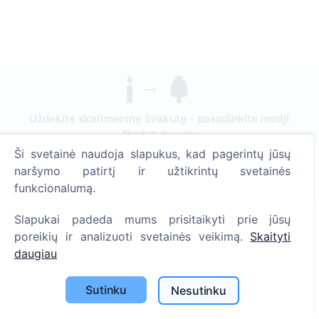
Uždekite skaitmeninę žvakutę - pasodinkite medį!
Skaityti daugiau
Ši svetainė naudoja slapukus, kad pagerintų jūsų
Pasodinta medžių
naršymo patirtį ir užtikrintų svetainės
1390
funkcionalumą.
Slapukai padeda mums prisitaikyti prie jūsų
poreikių ir analizuoti svetainės veikimą.
Skaityti
Informacija
daugiau
Apie CEMETY
Sutinku
Nesutinku
D.U.K.