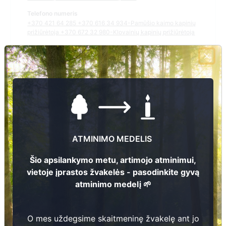
Telefono numeris
+370 421 64 285 +370 616 34 934-Pamūšio kaimo kapinių
prižiūrėtoja +370 672 32 980-Klovainių kapinių prižiūrėtoja
El.pašto adresas
klovainiai@pakruojis.lt
Žiūrėti kapinių žemėlapyje
Šiose kapinėse suskaitmeninta kapų:
7
ATMINIMO MEDELIS
Ieškoti šiose kapinėse palaidotų asmenų
Šio apsilankymo metu, artimojo atminimui,
vietoje įprastos žvakelės - pasodinkite gyvą
atminimo medelį 🌱
Informacija prieinama per:
Pakruojo rajono savivaldybės administracija, Klovainių
O mes uždegsime skaitmeninę žvakelę ant jo