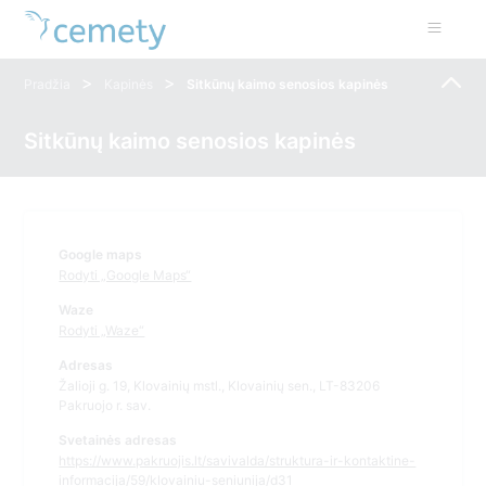
>
>
Pradžia
Kapinės
Sitkūnų kaimo senosios kapinės
Sitkūnų kaimo senosios kapinės
Google maps
Rodyti „Google Maps“
Waze
Rodyti „Waze“
Adresas
Žalioji g. 19, Klovainių mstl., Klovainių sen., LT-83206
Pakruojo r. sav.
Svetainės adresas
https://www.pakruojis.lt/savivalda/struktura-ir-kontaktine-
informacija/59/klovainiu-seniunija/d31