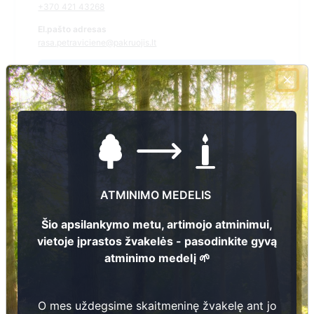
+370 421 43268
El.pašto adresas
rasa.petraviciene@pakruojis.lt
Žiūrėti kapinių žemėlapyje
Šiose kapinėse suskaitmeninta kapų:
5044
Ieškoti šiose kapinėse palaidotų asmenų
ATMINIMO MEDELIS
Šio apsilankymo metu, artimojo atminimui,
vietoje įprastos žvakelės - pasodinkite gyvą
Informacija prieinama per:
atminimo medelį 🌱
Pakruojo rajono savivaldybės administracija, Rozalimo
seniūnija
O mes uždegsime skaitmeninę žvakelę ant jo