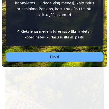
kapavietės – ji degs visą mėnesį, kaip tylus
prisiminimo ženklas, kartu su Jūsų tekstu
skirtu įšėjusiam.. 🕯️
📍
Kiekvienas
medelis turės savo tikslią vietą ir
Dėl leidimų laidoti, ​informacijos atnaujinimo,
koordinates, kurias gausite el. paštu
apleistų kapaviečių priežiūros ir kitais susijusiais
klausimais kreiptis ​aukščiau nurodytais kontaktais.
Pirkti