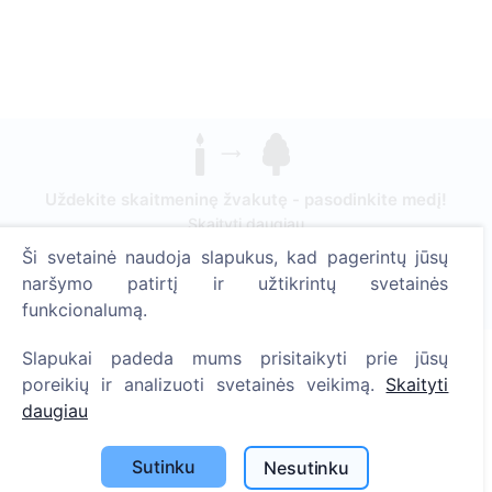
Uždekite skaitmeninę žvakutę - pasodinkite medį!
Skaityti daugiau
Ši svetainė naudoja slapukus, kad pagerintų jūsų
Pasodinta medžių
naršymo patirtį ir užtikrintų svetainės
1390
funkcionalumą.
Slapukai padeda mums prisitaikyti prie jūsų
poreikių ir analizuoti svetainės veikimą.
Skaityti
Informacija
daugiau
Apie CEMETY
Sutinku
Nesutinku
D.U.K.