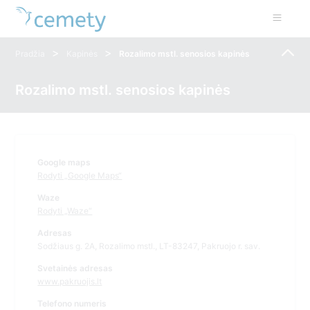
>
>
Pradžia
Kapinės
Rozalimo mstl. senosios kapinės
Rozalimo mstl. senosios kapinės
Google maps
Rodyti „Google Maps“
Waze
Rodyti „Waze“
Adresas
Sodžiaus g. 2A, Rozalimo mstl., LT-83247, Pakruojo r. sav.
Svetainės adresas
www.pakruojis.lt
Telefono numeris