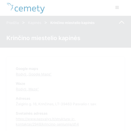
>
>
Pradžia
Kapinės
Krinčino miestelio kapinės
Krinčino miestelio kapinės
Google maps
Rodyti „Google Maps“
Waze
Rodyti „Waze“
Adresas
Žalgirio g. 16, Krinčinas, LT-39463 Pasvalio r. sav.
Svetainės adresas
https://www.pasvalys.lt/struktura-ir-
kontaktai/2948/krincino-seniunija/d14