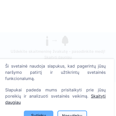
Uždekite skaitmeninę žvakutę - pasodinkite medį!
Skaityti daugiau
Ši svetainė naudoja slapukus, kad pagerintų jūsų
Pasodinta medžių
naršymo patirtį ir užtikrintų svetainės
1393
funkcionalumą.
Slapukai padeda mums prisitaikyti prie jūsų
poreikių ir analizuoti svetainės veikimą.
Skaityti
Informacija
daugiau
Apie CEMETY
Sutinku
Nesutinku