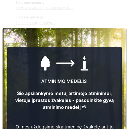
Telefono numeris
+370 451 44 189, +370 650 69 025
El.pašto adresas
krincinosen@pasvalys.lt
Žiūrėti kapinių žemėlapyje
Šiose kapinėse suskaitmeninta kapų:
2832
Ieškoti šiose kapinėse palaidotų asmenų
ATMINIMO MEDELIS
Šio apsilankymo metu, artimojo atminimui,
vietoje įprastos žvakelės - pasodinkite gyvą
Informacija prieinama per:
atminimo medelį 🌱
Pasvalio rajono savivaldybės administracija Krinčino seniūnija
O mes uždegsime skaitmeninę žvakelę ant jo