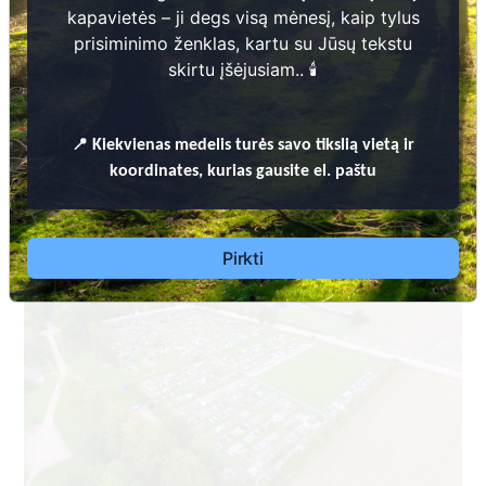
kapavietės – ji degs visą mėnesį, kaip tylus
prisiminimo ženklas, kartu su Jūsų tekstu
skirtu įšėjusiam.. 🕯️
📍
PASVALIO RAJONO SAVIVALDYBĖS TERITORIJOJE ESANČIŲ
Kiekvienas
medelis turės savo tikslią vietą ir
KAPINIŲ TVARKYMO TAISYKLĖS
koordinates, kurias gausite el. paštu
Pasvalio rajono savivaldybės administracija
Krinčino seniūnija
Pirkti