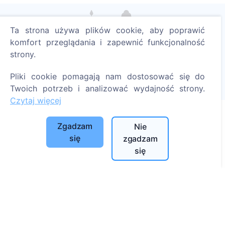
Ta strona używa plików cookie, aby poprawić
Zapal cyfrową świecę - posadź drzewo!
komfort przeglądania i zapewnić funkcjonalność
Czytaj więcej
strony.
Posadzone drzewa
Pliki cookie pomagają nam dostosować się do
1393
Twoich potrzeb i analizować wydajność strony.
Czytaj więcej
Zgadzam
Nie
Informacje
się
zgadzam
się
O CEMETY
Najczęściej zadawane pytania
Blog
Lista gmin i użytkowników
Polityka prywatności