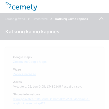
>
>
Strona główna
Cmentarze
Katkūnų kaimo kapinės
Katkūnų kaimo kapinės
Google maps
Zobacz na Google Maps
Waze
Zobacz na Waze
Adres
Vytauto g. 25, Joniškėlis LT-39305 Pasvalio r. sav.
Strona internetowa
www.pasvalys.lt/struktura-ir-kontaktai/2948/joniskelio-
apylinkiu-seniunija/d12