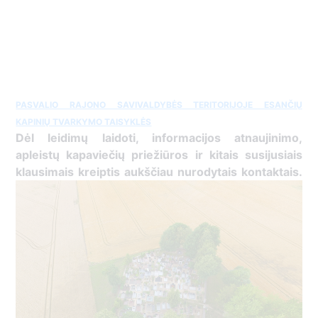
PASVALIO RAJONO SAVIVALDYBĖS TERITORIJOJE ESANČIŲ
KAPINIŲ TVARKYMO TAISYKLĖS
Dėl leidimų laidoti, ​informacijos atnaujinimo,
apleistų kapaviečių priežiūros ir kitais susijusiais
klausimais kreiptis ​aukščiau nurodytais kontaktais.