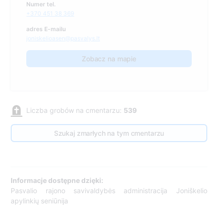
Numer tel.
+370 451 38 369
adres E-mailu
joniskelioasen@pasvalys.lt
Zobacz na mapie
Liczba grobów na cmentarzu:
539
Szukaj zmarłych na tym cmentarzu
Informacje dostępne dzięki:
Pasvalio rajono savivaldybės administracija Joniškelio
apylinkių seniūnija