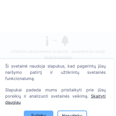
Uždekite skaitmeninę žvakutę - pasodinkite medį!
Skaityti daugiau
Ši svetainė naudoja slapukus, kad pagerintų jūsų
Pasodinta medžių
naršymo patirtį ir užtikrintų svetainės
1394
funkcionalumą.
Slapukai padeda mums prisitaikyti prie jūsų
poreikių ir analizuoti svetainės veikimą.
Skaityti
Informacija
daugiau
Apie CEMETY
Sutinku
Nesutinku