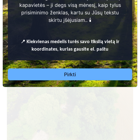
kapavietės – ji degs visą mėnesį, kaip tylus
prisiminimo ženklas, kartu su Jūsų tekstu
skirtu įšėjusiam.. 🕯️
Dėl leidimų laidoti, informacijos atnaujinimo,
📍
Kiekvienas
medelis turės savo tikslią vietą ir
apleistų kapaviečių priežiūros ir kitais susijusiais
koordinates, kurias gausite el. paštu
klausimais kreiptis aukščiau nurodytais kontaktais.
Pirkti