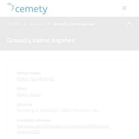
>
>
Pradžia
Kapinės
Gniaužų kaimo kapinės
Gniaužų kaimo kapinės
Google maps
Rodyti „Google Maps“
Waze
Rodyti „Waze“
Adresas
Vytauto g. 9, Saločiai, LT-39423 Pasvalio r. sav.
Svetainės adresas
www.pasvalys.lt/struktura-ir-kontaktai/2948/salociu-
seniunija/d20