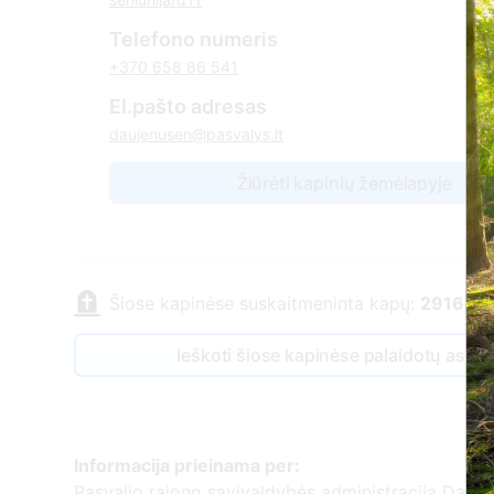
Telefono numeris
+370 658 86 541
El.pašto adresas
daujenusen@pasvalys.lt
Žiūrėti kapinių žemėlapyje
Šiose kapinėse suskaitmeninta kapų:
2916
Ieškoti šiose kapinėse palaidotų asm
Informacija prieinama per:
Pasvalio rajono savivaldybės administracija Daujė