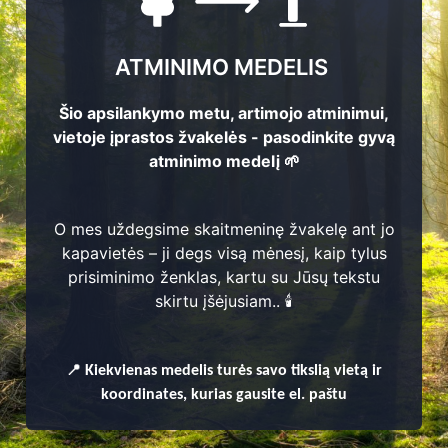
ATMINIMO MEDELIS
Šio apsilankymo metu, artimojo atminimui,
vietoje įprastos žvakelės - pasodinkite gyvą
atminimo medelį 🌱
O mes uždegsime skaitmeninę žvakelę ant jo
kapavietės – ji degs visą mėnesį, kaip tylus
prisiminimo ženklas, kartu su Jūsų tekstu
skirtu įšėjusiam.. 🕯️
enų
📍
Kiekvienas
medelis turės savo tikslią vietą ir
koordinates, kurias gausite el. paštu
nų seniūnija