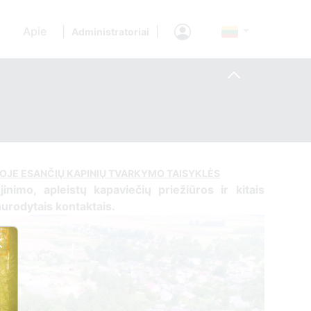
Apie
|
|
Administratoriai
JOJE ESANČIŲ KAPINIŲ TVARKYMO TAISYKLĖS
ujinimo, apleistų kapaviečių priežiūros ir kitais
 nurodytais kontaktais.