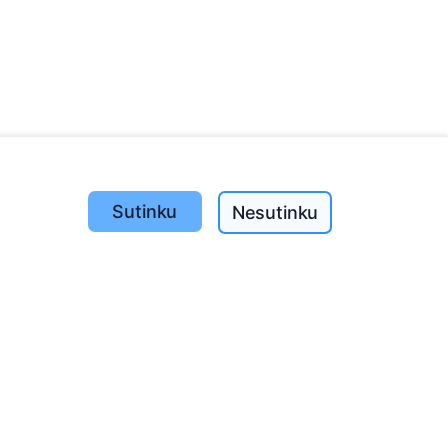
Sutinku
Nesutinku
Pasodinta medžių
1393
o
197
(I-V