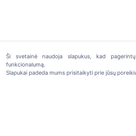
Ši svetainė naudoja slapukus, kad pagerintų 
funkcionalumą.
Uždekite skaitmeninę žva
Slapukai padeda mums prisitaikyti prie jūsų poreikių
Skaityti daugiau
Informacija
Paieška
Apie CEMETY
Velionių paieška
D.U.K.
Kapinių paieška