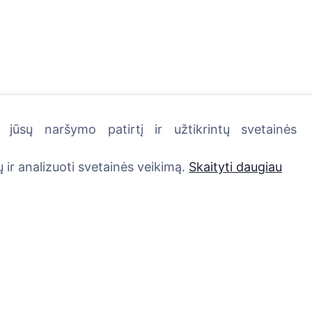
jūsų naršymo patirtį ir užtikrintų svetainės
kutę - pasodinkite medį!
 ir analizuoti svetainės veikimą.
Skaityti daugiau
Paslaugos
Kontaktai
UAB "Kapinių valdym
Atminimo medelis
sprendimai", 304241
QR atminimo ženkliukas
+370 612 08926 