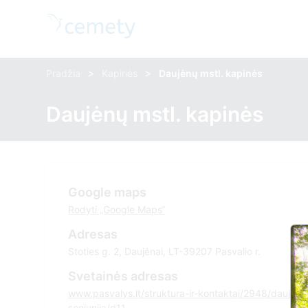
>
>
Pradžia
Kapinės
Daujėnų mstl. kapinės
Daujėnų mstl. kapinės
Google maps
Rodyti „Google Maps“
Adresas
Stoties g. 2, Daujėnai, LT-39207 Pasvalio r.
Svetainės adresas
www.pasvalys.lt/struktura-ir-kontaktai/2948/daujenu
seniunija/d11