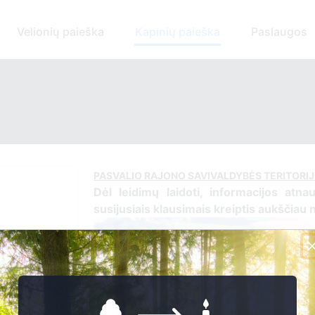
Velionių paieška
Kapinių paieška
Paslaugos
PASVALIO RAJONO SAVIVALDYBĖS TERITORI
Dėl leidimų laidoti, ​informacijos atna
susijusiais klausimais kreiptis ​aukščiau
-