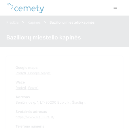
>
>
Pradžia
Kapinės
Bazilionų miestelio kapinės
Bazilionų miestelio kapinės
Google maps
Rodyti „Google Maps“
Waze
Rodyti „Waze“
Adresas
Seniūnijos g. 1, LT-80200 Bubių k., Šiaulių r.
Svetainės adresas
https://www.siauliuraj.lt/
Telefono numeris