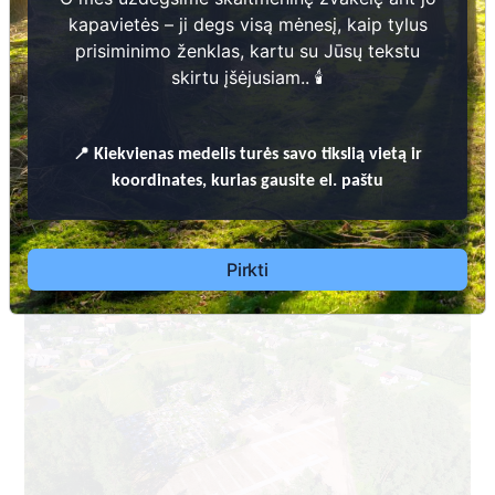
kapavietės – ji degs visą mėnesį, kaip tylus
prisiminimo ženklas, kartu su Jūsų tekstu
skirtu įšėjusiam.. 🕯️
Leidimų laidoti išdavimo, laidojimo ir kapinių priežiūros bei lankymo,
📍
Kiekvienas
medelis turės savo tikslią vietą ir
kapaviečių (kapų) identifikavimo, kapavietės pripažinimo neprižiūrima
koordinates, kurias gausite el. paštu
kapaviete Šiaulių rajono savivaldybės teritorijoje tvarkos aprašas
Dėl leidimų laidoti, ​informacijos atnaujinimo,
apleistų kapaviečių priežiūros ir kitais susijusiais
klausimais kreiptis ​aukščiau nurodytais kontaktais.
Pirkti