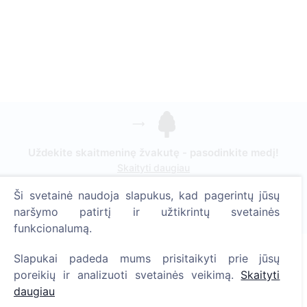
Uždekite skaitmeninę žvakutę - pasodinkite medį!
Skaityti daugiau
Ši svetainė naudoja slapukus, kad pagerintų jūsų
Pasodinta medžių
naršymo patirtį ir užtikrintų svetainės
1393
funkcionalumą.
Slapukai padeda mums prisitaikyti prie jūsų
poreikių ir analizuoti svetainės veikimą.
Skaityti
Informacija
daugiau
Apie CEMETY