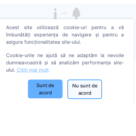
Aprinde o lumânare digitală - plantează un copac!
Acest site utilizează cookie-uri pentru a vă
Citește mai mult
îmbunătăți experiența de navigare și pentru a
asigura funcționalitatea site-ului.
Copaci plantați
1391
Cookie-urile ne ajută să ne adaptăm la nevoile
dumneavoastră și să analizăm performanța site-
ului.
Citiți mai mult
Informații
Sunt de
Nu sunt de
acord
acord
Despre CEMETY
Întrebări frecvente
Blog
Listă a comunelor și a utilizatorilor
Politica de confidențialitate