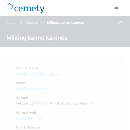
>
>
Acasă
Cimitire
Miliūnų kaimo kapinės
Miliūnų kaimo kapinės
Google maps
Vizualizați pe Google Maps
Waze
Vizualizați pe Waze
Adresă
Aukštaičių a. 13, LT-40406 Subačius, Kupiškio r.
Adresă web
www.kupiskis.lt
Număr telefon