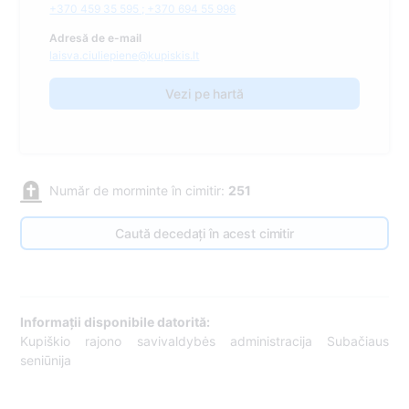
+370 459 35 595 ; +370 694 55 996
Adresă de e-mail
laisva.ciuliepiene@kupiskis.lt
Vezi pe hartă
Număr de morminte în cimitir:
251
Caută decedați în acest cimitir
Informații disponibile datorită:
Kupiškio rajono savivaldybės administracija Subačiaus
seniūnija