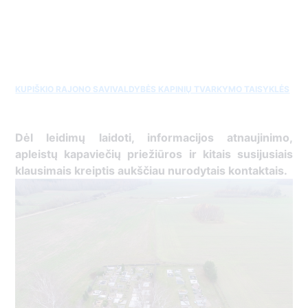
KUPIŠKIO RAJONO SAVIVALDYBĖS KAPINIŲ TVARKYMO TAISYKLĖS
Dėl leidimų laidoti, ​informacijos atnaujinimo,
apleistų kapaviečių priežiūros ir kitais susijusiais
klausimais kreiptis ​aukščiau nurodytais kontaktais.