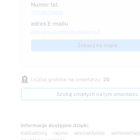
Numer tel.
+37068774940
adres E-mailu
ziezmariu.apylinke@kaisiadorys.lt
Zobacz na mapie
Liczba grobów na cmentarzu:
20
Szukaj zmarłych na tym cmentarzu
Informacje dostępne dzięki:
Kaišiadorių rajono savivaldybės administraci