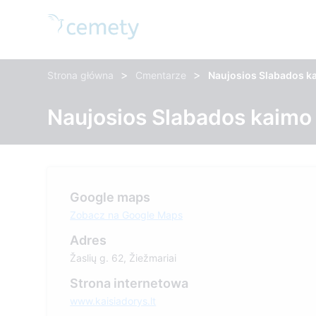
>
>
Strona główna
Cmentarze
Naujosios Slabados ka
Naujosios Slabados kaimo 
Google maps
Zobacz na Google Maps
Adres
Žaslių g. 62, Žiežmariai
Strona internetowa
www.kaisiadorys.lt