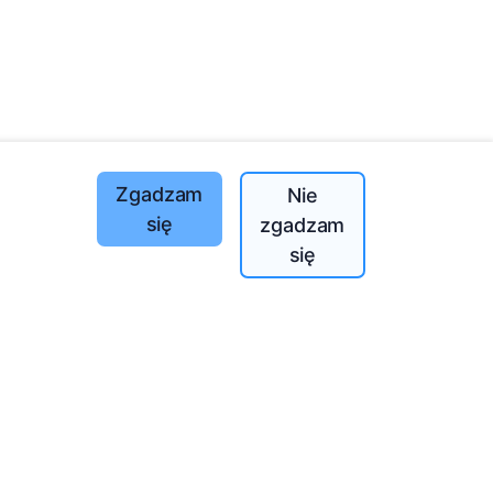
Zgadzam
Nie
się
zgadzam
Posadzone drzewa
się
1390
o
197
(I-V