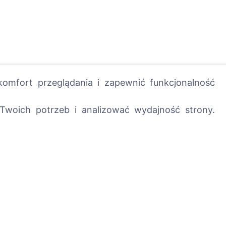
omfort przeglądania i zapewnić funkcjonalność
Twoich potrzeb i analizować wydajność strony.
posadź drzewo!
Usługi
Kontakty
UAB "Kapinių valdym
sprendimai", 304241
+370 612 08926 