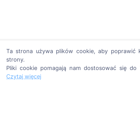
Ta strona używa plików cookie, aby poprawić k
strony.
Pliki cookie pomagają nam dostosować się do 
Zapal cyfrową świecę - 
Czytaj więcej
Czytaj więcej
Informacje
Szukaj
O CEMETY
Szukaj zmarłych
Najczęściej zadawane
Szukaj cmentarzy
pytania