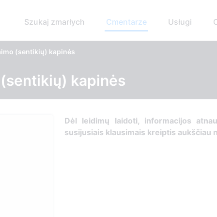
Szukaj zmarłych
Cmentarze
Usługi
imo (sentikių) kapinės
(sentikių) kapinės
Dėl leidimų laidoti, ​informacijos atna
susijusiais klausimais kreiptis ​aukščiau