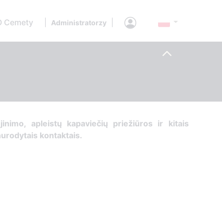
O Cemety
|
|
Administratorzy
ujinimo, apleistų kapaviečių priežiūros ir kitais
 nurodytais kontaktais.