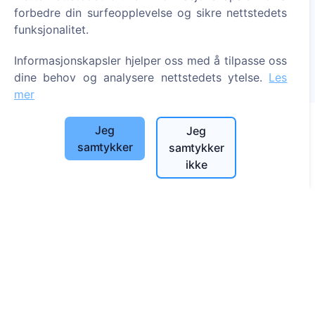
forbedre din surfeopplevelse og sikre nettstedets
Tenn et digitalt lys - plant et tre!
funksjonalitet.
Les mer
Informasjonskapsler hjelper oss med å tilpasse oss
Trær plantet
dine behov og analysere nettstedets ytelse.
Les
1389
mer
Jeg
Jeg
samtykker
samtykker
Informasjon
ikke
Om CEMETY
Ofte stilte spørsmål
Blogg
Liste over kommuner og brukere
Personvernerklæring
Betalingspolicy
Innstillinger for informasjonskapsler