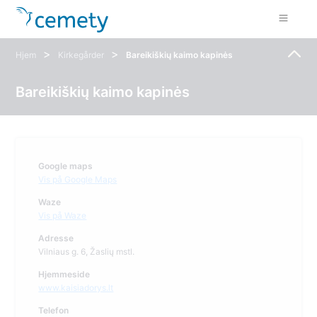
>
>
Hjem
Kirkegårder
Bareikiškių kaimo kapinės
Bareikiškių kaimo kapinės
Google maps
Vis på Google Maps
Waze
Vis på Waze
Adresse
Vilniaus g. 6, Žaslių mstl.
Hjemmeside
www.kaisiadorys.lt
Telefon