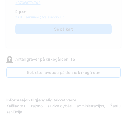
+37068774702
E-post
zasliu.seniunas@kaisiadorys.lt
Se på kart
Antall graver på kirkegården:
15
Søk etter avdøde på denne kirkegården
Informasjon tilgjengelig takket være:
Kaišiadorių rajono savivaldybės administracijos, Žaslių
seniūnija