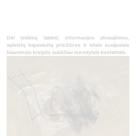
Dėl leidimų laidoti, ​informacijos atnaujinimo,
apleistų kapaviečių priežiūros ir kitais susijusiais
klausimais kreiptis ​aukščiau nurodytais kontaktais.