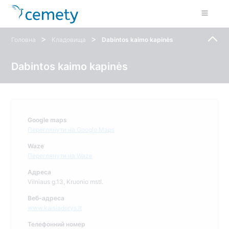
>
>
Головна
Кладовища
Dabintos kaimo kapinės
Dabintos kaimo kapinės
Google maps
Переглянути на Google Maps
Waze
Переглянути на Waze
Адреса
Vilniaus g.13, Kruonio mstl.
Веб-адреса
www.kaisiadorys.lt
Телефонний номер