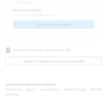
+370 605 72813
Електронна адреса
kruonio.seniunas@kaisiadorys.lt
Переглянути на мапі
Кількість поховань на цвинтарі:
74
Шукати померлих на цьому цвинтарі
Інформація доступна завдяки:
Kaišiadorių rajono savivaldybės administracija, Kruonio
seniūnija