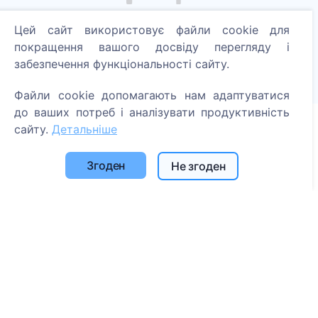
Запали цифрову свічку - посади дерево!
Цей сайт використовує файли cookie для
Читати далі
покращення вашого досвіду перегляду і
забезпечення функціональності сайту.
Посаджені дерева
1390
Файли cookie допомагають нам адаптуватися
до ваших потреб і аналізувати продуктивність
сайту.
Детальніше
Інформація
Згоден
Не згоден
Про CEMETY
Часто задавані питання
Блог
Список муніципалітетів та користувачів
Політика конфіденційності
Політика платежів
Налаштування файлів cookie