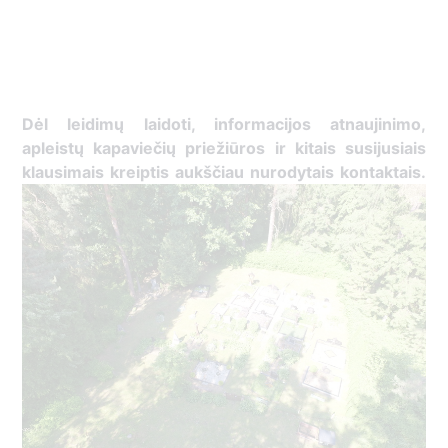
Dėl leidimų laidoti, ​informacijos atnaujinimo,
apleistų kapaviečių priežiūros ir kitais susijusiais
klausimais kreiptis ​aukščiau nurodytais kontaktais.