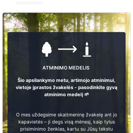
www.pagegiai.lt
Telefono numeris
(8 441) 40 638
El.pašto adresas
lumpenai@pagegiai.lt
Žiūrėti kapinių žemėlapyje
ATMINIMO MEDELIS
Šiose kapinėse suskaitmeninta kapų:
142
Šio apsilankymo metu, artimojo atminimui,
vietoje įprastos žvakelės - pasodinkite gyvą
Ieškoti šiose kapinėse palaidotų asmenų
atminimo medelį 🌱
O mes uždegsime skaitmeninę žvakelę ant jo
Informacija prieinama per:
kapavietės – ji degs visą mėnesį, kaip tylus
Pagėgių savivaldybės administracija, Lumpėnų seniūnija
prisiminimo ženklas, kartu su Jūsų tekstu