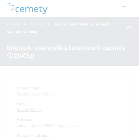
>
>
Pradžia
Kapinės
Bitėnų k. evangelikų liuteronų II
kapinės (Užbičių)
Bitėnų k. evangelikų liuteronų II kapinės
(Užbičių)
Google maps
Rodyti „Google Maps“
Waze
Rodyti „Waze“
Adresas
Lumpėnų k., LT-99267 Pagėgių sav.
Svetainės adresas