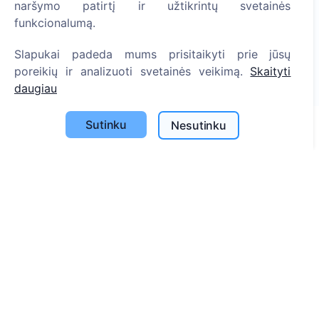
naršymo patirtį ir užtikrintų svetainės
Uždekite skaitmeninę žvakutę - pasodinkite medį!
funkcionalumą.
Skaityti daugiau
Slapukai padeda mums prisitaikyti prie jūsų
Pasodinta medžių
poreikių ir analizuoti svetainės veikimą.
Skaityti
1393
daugiau
Sutinku
Nesutinku
Informacija
Apie CEMETY
D.U.K.
Straipsniai
Savivaldybių sąrašas
Privatumo politika
Mokėjimų politika
ES projektai