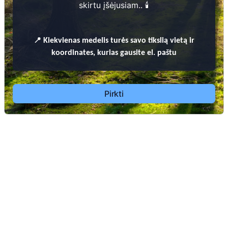
skirtu įšėjusiam.. 🕯️
📍
Kiekvienas
medelis turės savo tikslią vietą ir
koordinates, kurias gausite el. paštu
Dėl leidimų laidoti, ​informacijos atnaujinimo,
apleistų kapaviečių priežiūros ir kitais susijusiais
Pirkti
klausimais kreiptis ​aukščiau nurodytais kontaktais.