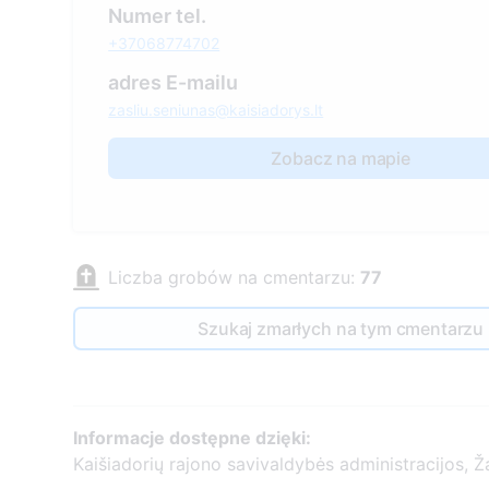
Numer tel.
+37068774702
adres E-mailu
zasliu.seniunas@kaisiadorys.lt
Zobacz na mapie
Liczba grobów na cmentarzu:
77
Szukaj zmarłych na tym cmentarzu
Informacje dostępne dzięki:
Kaišiadorių rajono savivaldybės administracijos, Ža