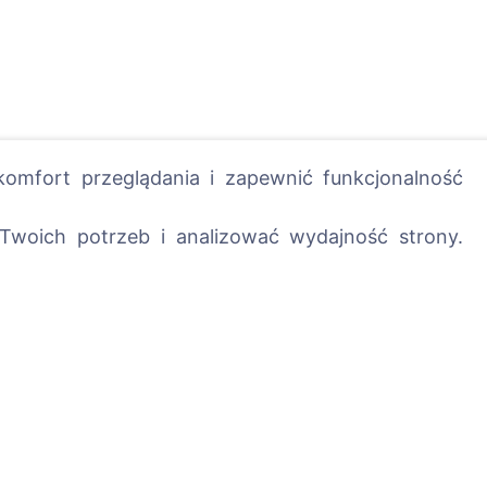
omfort przeglądania i zapewnić funkcjonalność
Twoich potrzeb i analizować wydajność strony.
posadź drzewo!
Usługi
Kontakty
UAB "Kapinių valdym
sprendimai", 304241
+370 612 08926 