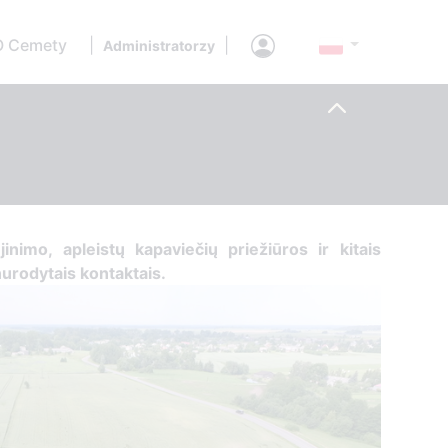
O Cemety
|
|
Administratorzy
ujinimo, apleistų kapaviečių priežiūros ir kitais
 nurodytais kontaktais.