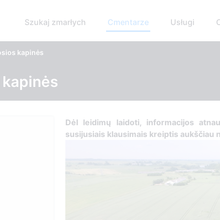
Szukaj zmarłych
Cmentarze
Usługi
sios kapinės
 kapinės
Dėl leidimų laidoti, ​informacijos atna
susijusiais klausimais kreiptis ​aukščiau