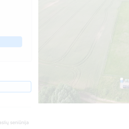
slių seniūnija