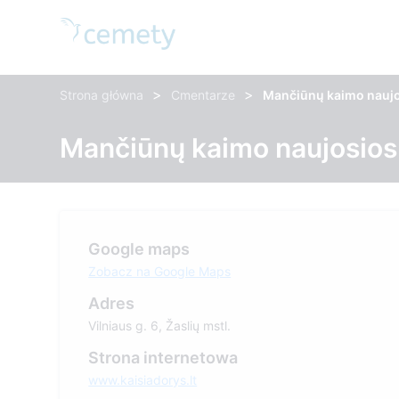
>
>
Strona główna
Cmentarze
Mančiūnų kaimo naujo
Mančiūnų kaimo naujosios
Google maps
Zobacz na Google Maps
Adres
Vilniaus g. 6, Žaslių mstl.
Strona internetowa
www.kaisiadorys.lt