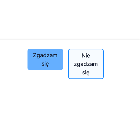
Zgadzam
Nie
się
zgadzam
Posadzone drzewa
się
1390
o
197
(I-V