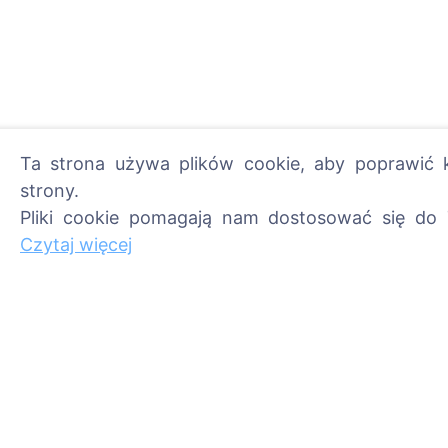
Ta strona używa plików cookie, aby poprawić k
strony.
Pliki cookie pomagają nam dostosować się do 
Zapal cyfrową świecę - 
Czytaj więcej
Czytaj więcej
Informacje
Szukaj
O CEMETY
Szukaj zmarłych
Najczęściej zadawane
Szukaj cmentarzy
pytania