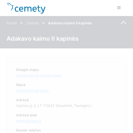
>
>
Acasă
Cimitire
Adakavo kaimo II kapinės
Adakavo kaimo II kapinės
Google maps
Vizualizați pe Google Maps
Waze
Vizualizați pe Waze
Adresă
Upynos g. 3, LT-73423 Skaudvilė, Tauragės r.
Adresă web
www.taurage.lt
Număr telefon