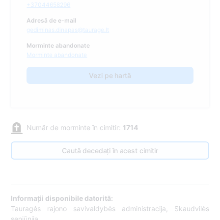
+37044658296
Adresă de e-mail
gediminas.dinapas@taurage.lt
Morminte abandonate
Morminte abandonate
Vezi pe hartă
Număr de morminte în cimitir:
1714
Caută decedați în acest cimitir
Informații disponibile datorită:
Tauragės rajono savivaldybės administracija, Skaudvilės
seniūnija