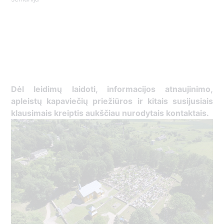
Dėl leidimų laidoti, ​informacijos atnaujinimo,
apleistų kapaviečių priežiūros ir kitais susijusiais
klausimais kreiptis ​aukščiau nurodytais kontaktais.