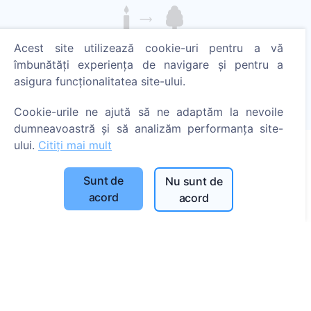
Acest site utilizează cookie-uri pentru a vă
Aprinde o lumânare digitală - plantează un copac!
Citește mai mult
îmbunătăți experiența de navigare și pentru a
asigura funcționalitatea site-ului.
Copaci plantați
1393
Cookie-urile ne ajută să ne adaptăm la nevoile
dumneavoastră și să analizăm performanța site-
ului.
Citiți mai mult
Informații
Sunt de
Nu sunt de
acord
acord
Despre CEMETY
Întrebări frecvente
Blog
Listă a comunelor și a utilizatorilor
Politica de confidențialitate