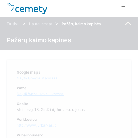
>
>
Etusivu
Hautausmaat
Pažėrų kaimo kapinės
Pažėrų kaimo kapinės
Google maps
Näytä Google Mapsissa
Waze
Näytä Waze-sovelluksessa
Osoite
Ateities g. 13, Girdžiai, Jurbarko rajonas
Verkkosivu
http://www.jurbarkas.lt
Puhelinnumero