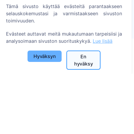
Sytytä digitaalinen kynttilä - istuta puu!
Tämä sivusto käyttää evästeitä parantaakseen
Lue lisää
selauskokemustasi ja varmistaakseen sivuston
toimivuuden.
Istutetut puut
1391
Evästeet auttavat meitä mukautumaan tarpeisiisi ja
analysoimaan sivuston suorituskykyä.
Lue lisää
Hyväksyn
En
Tietoa
hyväksy
Tietoa CEMETY:stä
Usein kysytyt kysymykset
Blogi
Kuntaluettelo ja käyttäjät
Tietosuojakäytäntö
Maksukäytäntö
Evästeasetukset