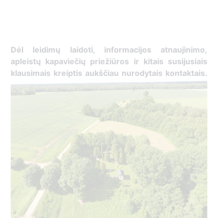
Dėl leidimų laidoti, ​informacijos atnaujinimo,
apleistų kapaviečių priežiūros ir kitais susijusiais
klausimais kreiptis ​aukščiau nurodytais kontaktais.