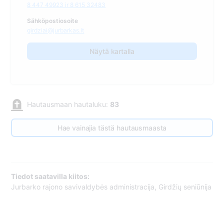
8 447 49923 ir 8 615 32483
Sähköpostiosoite
girdziai@jurbarkas.lt
Näytä kartalla
Hautausmaan hautaluku:
83
Hae vainajia tästä hautausmaasta
Tiedot saatavilla kiitos:
Jurbarko rajono savivaldybės administracija, Girdžių seniūnija