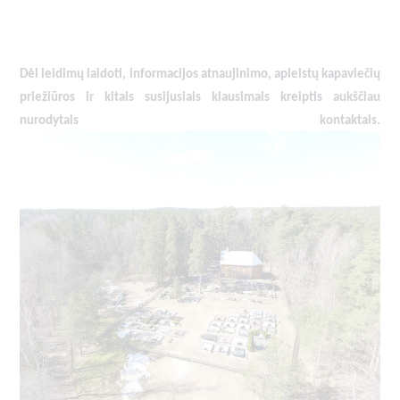
Dėl leidimų laidoti, ​informacijos atnaujinimo, apleistų kapaviečių
priežiūros ir kitais susijusiais klausimais kreiptis ​aukščiau
nurodytais kontaktais.