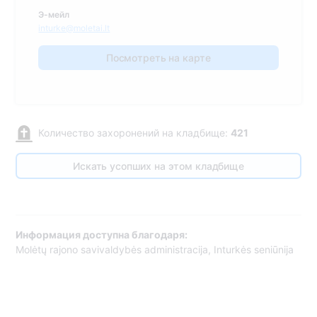
Э-мейл
inturke@moletai.lt
Посмотреть на карте
Количество захоронений на кладбище:
421
Искать усопших на этом кладбище
Информация доступна благодаря:
Molėtų rajono savivaldybės administracija, Inturkės seniūnija