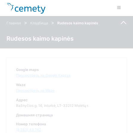
>
>
Главная
Кладбища
Rudesos kaimo kapinės
Rudesos kaimo kapinės
Google maps
Просмотреть на Google Картах
Waze
Просмотреть на Waze
Адрес
Bažnyčios g. 16, Inturkė, LT-33212 Molėtų r.
Домашняя страница
Номер телефона
(8 383) 43 742