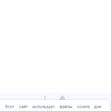
Этот сайт использует файлы cookie для
Зажгите цифровую свечу - посадите дерево!