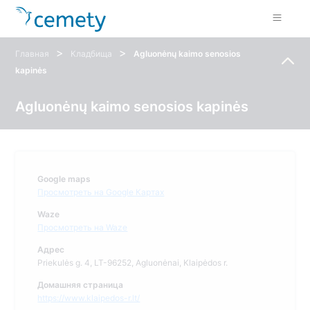
>
>
Главная
Кладбища
Agluonėnų kaimo senosios
kapinės
Agluonėnų kaimo senosios kapinės
Google maps
Просмотреть на Google Картах
Waze
Просмотреть на Waze
Адрес
Priekulės g. 4, LT-96252, Agluonėnai, Klaipėdos r.
Домашняя страница
https://www.klaipedos-r.lt/