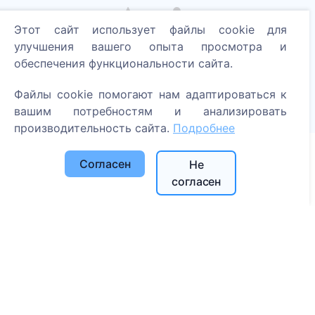
Этот сайт использует файлы cookie для
улучшения вашего опыта просмотра и
Зажгите цифровую свечу - посадите дерево!
обеспечения функциональности сайта.
Читать далее
Файлы cookie помогают нам адаптироваться к
Посаженные деревья
вашим потребностям и анализировать
1390
производительность сайта.
Подробнее
Согласен
Не
Информация
согласен
О CEMETY
Часто задаваемые вопросы
Блог
Список муниципалитетов и пользователей
Политика конфиденциальности