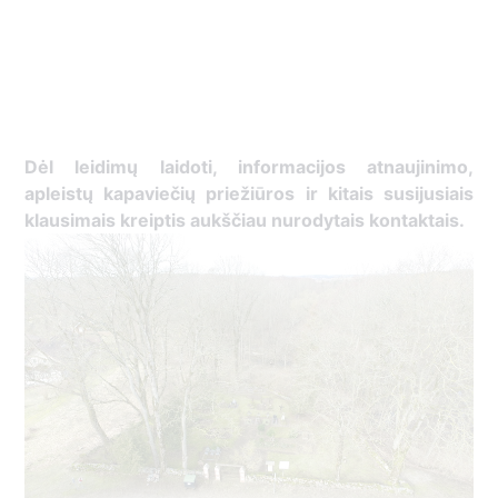
Dėl leidimų laidoti, ​informacijos atnaujinimo,
apleistų kapaviečių priežiūros ir kitais susijusiais
klausimais kreiptis ​aukščiau nurodytais kontaktais.