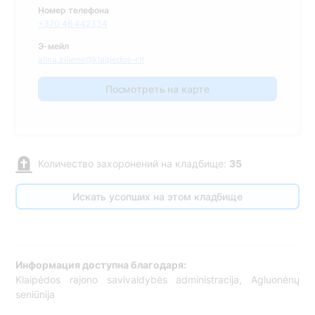
Номер телефона
+370 46 442334
Э-мейл
alina.ziliene@klaipedos-r.lt
Посмотреть на карте
Количество захоронений на кладбище:
35
Искать усопших на этом кладбище
Информация доступна благодаря:
Klaipėdos rajono savivaldybės administracija, Agluonėnų
seniūnija