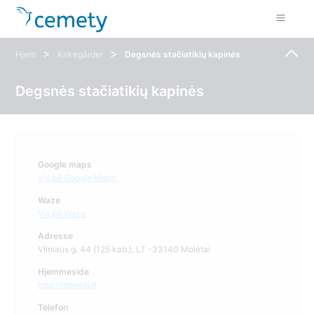
>
>
Hjem
Kirkegårder
Degsnės stačiatikių kapinės
Degsnės stačiatikių kapinės
Google maps
Vis på Google Maps
Waze
Vis på Waze
Adresse
Vilniaus g. 44 (125 kab.), LT -33140 Molėtai
Hjemmeside
http://moletai.lt
Telefon