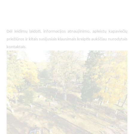
Dėl leidimų laidoti, ​informacijos atnaujinimo, apleistų kapaviečių 
priežiūros ir kitais susijusiais klausimais kreiptis ​aukščiau nurodytais 
kontaktais.