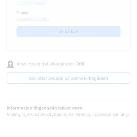
+370 383 54662
E-post
luokesa@moletai.lt
Se på kart
Antall graver på kirkegården:
206
Søk etter avdøde på denne kirkegården
Informasjon tilgjengelig takket være:
Molėtų rajono savivaldybės administracija, Luokesos seniūnija