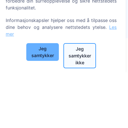
forbedre din surfeopplevelse og sikre nettstedets
Tenn et digitalt lys - plant et tre!
funksjonalitet.
Les mer
Informasjonskapsler hjelper oss med å tilpasse oss
Trær plantet
dine behov og analysere nettstedets ytelse.
Les
1390
mer
Jeg
Jeg
samtykker
samtykker
Informasjon
ikke
Om CEMETY
Ofte stilte spørsmål
Blogg
Liste over kommuner og brukere
Personvernerklæring
Betalingspolicy
Innstillinger for informasjonskapsler