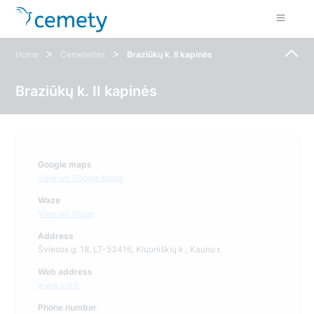
>
>
Home
Cemeteries
Braziūkų k. II kapinės
Braziūkų k. II kapinės
Google maps
View on Google Maps
Waze
View on Waze
Address
Šviesos g. 18, LT-53416, Kluoniškių k., Kauno r.
Web address
www.krs.lt
Phone number