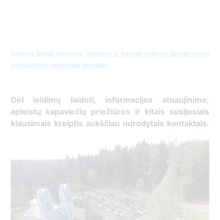
Leidimo laidoti išdavimo, laidojimo ir kapinių lankymo Kauno rajono
savivaldybės teritorijoje taisyklės
Dėl leidimų laidoti, ​informacijos atnaujinimo,
apleistų kapaviečių priežiūros ir kitais susijusiais
klausimais kreiptis ​aukščiau nurodytais kontaktais.