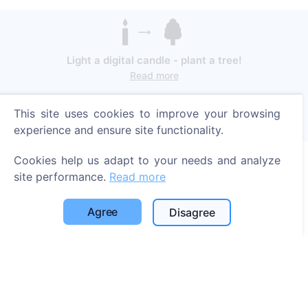
Light a digital candle - plant a tree!
Read more
Trees planted
This site uses cookies to improve your browsing
1389
experience and ensure site functionality.
Cookies help us adapt to your needs and analyze
site performance.
Read more
Information
Agree
Disagree
About CEMETY
Frequently asked questions
Blog
List of municipalities and users
Privacy Policy