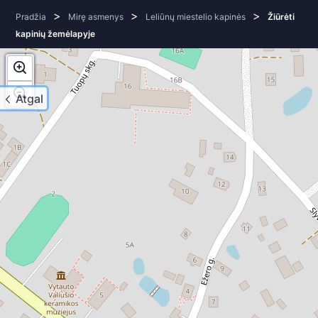
>
>
>
Pradžia
Mirę asmenys
Leliūnų miestelio kapinės
Žiūrėti
kapinių žemėlapyje
Atgal