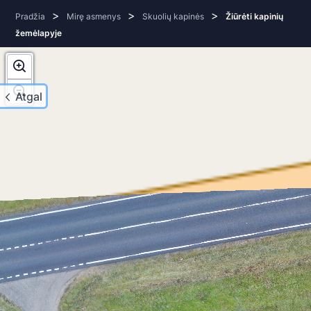
>
>
>
Pradžia
Mirę asmenys
Skuolių kapinės
Žiūrėti kapinių
žemėlapyje
Atgal