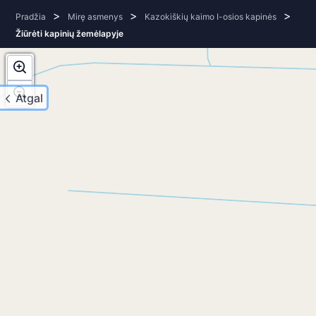
>
>
>
Pradžia
Mirę asmenys
Kazokiškių kaimo I-osios kapinės
Žiūrėti kapinių žemėlapyje
Atgal