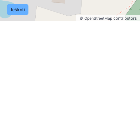
Ieškoti
©
OpenStreetMap
contributors
©
OpenStreetMap
contributors