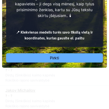
Rokiškio rajono savivaldybė
kapavietės – ji degs visą mėnesį, kaip tylus
prisiminimo ženklas, kartu su Jūsų tekstu
Aksenija Michailova
skirtu įšėjusiam.. 🕯️
? - ?
Dirdų (Sinkiškio) kaimo kapinės
Rokiškio rajono savivaldybė
📍
Kiekvienas
medelis turės savo tikslią vietą ir
Agafija Michailova
koordinates, kurias gausite el. paštu
? - ?
Dirdų (Sinkiškio) kaimo kapinės
Rokiškio rajono savivaldybė
Pirkti
Login Michailov
? - ?
Dirdų (Sinkiškio) kaimo kapinės
Rokiškio rajono savivaldybė
Jakov Michailov
? - ?
Dirdų (Sinkiškio) kaimo kapinės
Rokiškio rajono savivaldybė