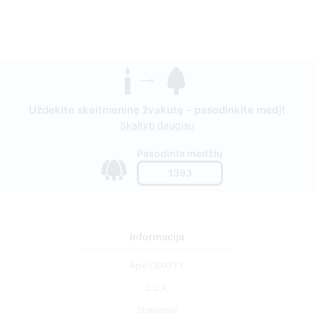
Uždekite skaitmeninę žvakutę - pasodinkite medį!
Skaityti daugiau
Pasodinta medžių
1393
Informacija
Apie CEMETY
D.U.K.
Straipsniai