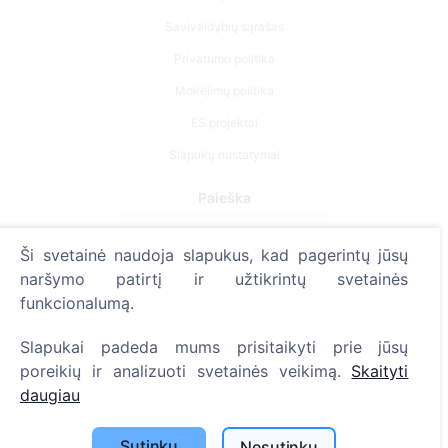
Savivaldybių sąrašas
Privatumo politika
Mokėjimų politika
ES projektai
Slapukų nustatymai
Paieška
Velionių paieška
Ši svetainė naudoja slapukus, kad pagerintų jūsų
Kapinių paieška
naršymo patirtį ir užtikrintų svetainės
funkcionalumą.
Paslaugos
Slapukai padeda mums prisitaikyti prie jūsų
Atminimo medelis
poreikių ir analizuoti svetainės veikimą.
Skaityti
QR atminimo ženkliukas
daugiau
Kapaviečių priežiūros paslaugos
Sutinku
Nesutinku