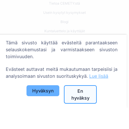
Tietoa CEMETY:stä
Usein kysytyt kysymykset
Blogi
Kuntaluettelo ja käyttäjät
Tietosuojakäytäntö
Tämä sivusto käyttää evästeitä parantaakseen
selauskokemustasi ja varmistaakseen sivuston
Maksukäytäntö
toimivuuden.
Evästeasetukset
Evästeet auttavat meitä mukautumaan tarpeisiisi ja
Haku
analysoimaan sivuston suorituskykyä.
Lue lisää
Etsi vainajia
Hyväksyn
En
Etsi hautausmaita
hyväksy
Palvelut
Yhteystiedot