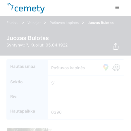
>
>
>
Etusivu
Vainajat
Paštuvos kapinės
Juozas Bulotas
Juozas Bulotas
Syntynyt: ?, Kuollut: 05.04.1922
Hautausmaa
Paštuvos kapinės
Sektio
S1
Rivi
Hautapaikka
0396