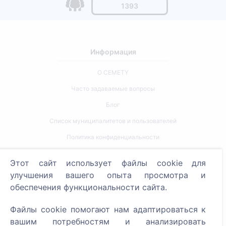
1393
Информация
О CEMETY
Часто задаваемые вопросы
Блог
Список муниципалитетов и пользователей
Политика конфиденциальности
Политика платежей
Этот сайт использует файлы cookie для
Настройки cookie
улучшения вашего опыта просмотра и
обеспечения функциональности сайта.
Поиск
Файлы cookie помогают нам адаптироваться к
Поиск усопших
вашим потребностям и анализировать