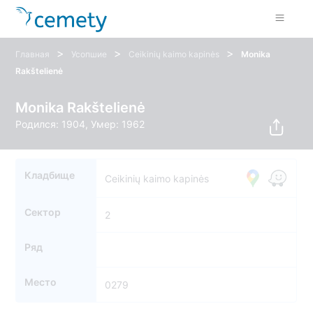
>
>
>
Главная
Усопшие
Ceikinių kaimo kapinės
Monika
Rakštelienė
Monika Rakštelienė
Родился: 1904, Умер: 1962
Кладбище
Ceikinių kaimo kapinės
Сектор
2
Ряд
Место
0279