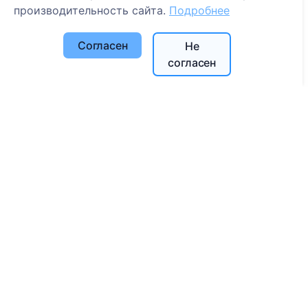
Поиск кладбищ
производительность сайта.
Подробнее
Услуги
Согласен
Не
согласен
Контакты
UAB "Kapinių valdymo sprendimai", 304241197
+370 612 08926 (I-V 8:00 - 16:45)
info@cemety.lt
Мы работаем по всей стране!