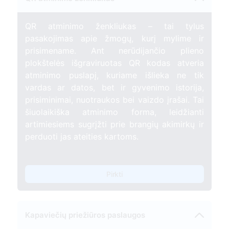
QR atminimo ženkliukas – tai tylus
pasakojimas apie žmogų, kurį mylime ir
prisimename. Ant nerūdijančio plieno
plokštelės išgraviruotas QR kodas atveria
atminimo puslapį, kuriame išlieka ne tik
vardas ar datos, bet ir gyvenimo istorija,
prisiminimai, nuotraukos bei vaizdo įrašai. Tai
šiuolaikiška atminimo forma, leidžianti
artimiesiems sugrįžti prie brangių akimirkų ir
perduoti jas ateities kartoms.
Pirkti
Kapaviečių priežiūros paslaugos