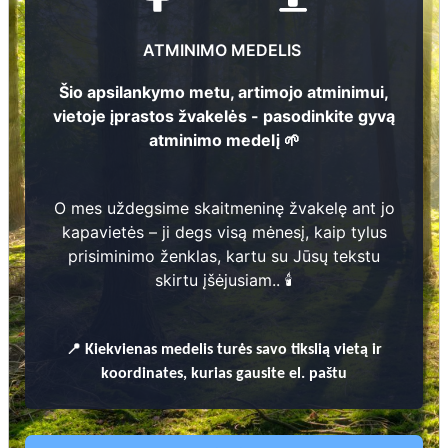
Juzė Laurinčiukienė
1
6
2
ATMINIMO MEDELIS
1
9
0
4
-
1
9
7
Marytė Rakštelytė
Šio apsilankymo metu, artimojo atminimui,
1
279
1
Monika Rakštelienė
vietoje įprastos žvakelės - pasodinkite gyvą
2
atminimo medelį 🌱
1
9
4
1
-
1
9
4
255
Antaniukas Rakštelis
2
1
9
0
4
-
1
9
6
5
O mes uždegsime skaitmeninę žvakelę ant jo
2
kapavietės – ji degs visą mėnesį, kaip tylus
1
9
4
2
-
1
9
4
prisiminimo ženklas, kartu su Jūsų tekstu
skirtu įšėjusiam.. 🕯️
Prieinamos paslaugos:
Atminimo medelis
📍
Kiekvienas
medelis turės savo tikslią vietą ir
koordinates, kurias gausite el. paštu
Pasodinkite atminimo medelį artimo
žmogaus atminimui – gyvą simbolį, augantį