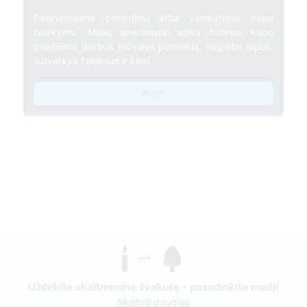
Pasirūpinsime periodiniu arba vienkartiniu kapo
tvarkymu. Mūsų specialistai atliks būtinus kapo
priežiūros darbus (nuvalys paminklą, nugrėbs lapus,
sutvarkys želdinius ir kita).
Pirkti
Uždekite skaitmeninę žvakutę - pasodinkite medį!
Skaityti daugiau