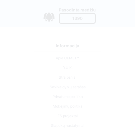
Pasodinta medžių
1390
Informacija
Apie CEMETY
D.U.K.
Straipsniai
Savivaldybių sąrašas
Privatumo politika
Mokėjimų politika
ES projektai
Slapukų nustatymai