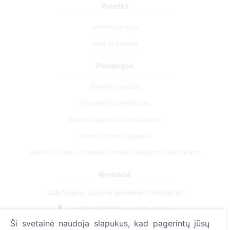
Paieška
Velionių paieška
Kapinių paieška
Paslaugos
Atminimo medelis
QR atminimo ženkliukas
Kapaviečių priežiūros paslaugos
Cemety dovanų kuponas
Išskirtinės urnos – ramybės simbolis išsiskyrimo akimirkoms.
Kontaktai
UAB "Kapinių valdymo sprendimai", 304241197
+370 612 08926 (I-V 8:00 - 16:45)
Ši svetainė naudoja slapukus, kad pagerintų jūsų
info@cemety.lt