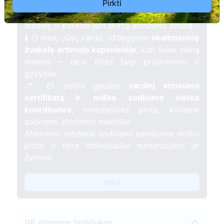
kartu su nauju Lietuvos mišku.
Pirkti
🌳 Pasirinkite artimąjį, kurio atminimui skiriate
medelį, ir palikite jam skirtą atminimo žinutę.
🕯️ O mes, Jūsų vardu, uždegsime
skaitmeninę
žvakelę artimojo kapavietėje
, kuri švies vieną
mėnesį – tarsi tiltas tarp prisiminimo ir
gyvybės.
📍 El. paštu gausite
vardinį atminimo
sertifikatą ir miško sodinimo vietos
koordinates
, nurodančias plotą, kuriame
sodinami atminimo medeliai.
Atminimo medeliai sodinami bendrame miško
plote ir nėra individualiai numeruojami ar
žymimi.
Pirkti
QR atminimo ženkliukas