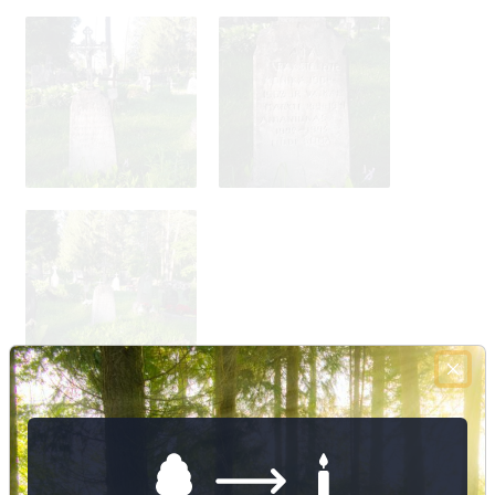
275
Nuotraukų ir duomenų atnaujinimas
278