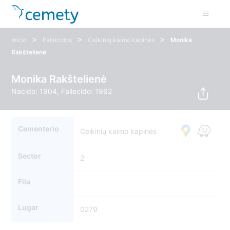
>
>
>
Inicio
Fallecidos
Ceikinių kaimo kapinės
Monika
Rakštelienė
Monika Rakštelienė
Nacido: 1904, Fallecido: 1962
Cementerio
Ceikinių kaimo kapinės
Sector
2
Fila
Lugar
0279