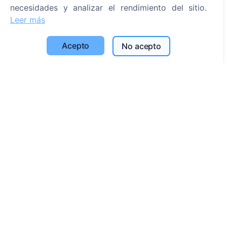
Buscar cementerios
necesidades y analizar el rendimiento del sitio.
Leer más
Servicios
Acepto
No acepto
Contactos
UAB "Kapinių valdymo sprendimai", 304241197
+370 612 08926 (I-V 8:00 - 16:45)
info@cemety.lt
¡Operamos en todo el país!