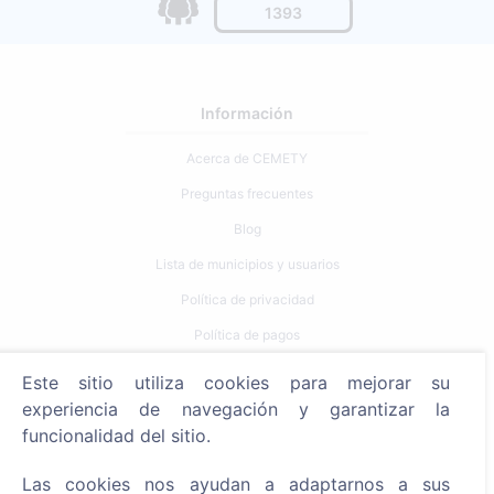
1393
Información
Acerca de CEMETY
Preguntas frecuentes
Blog
Lista de municipios y usuarios
Política de privacidad
Política de pagos
Configuración de cookies
Este sitio utiliza cookies para mejorar su
experiencia de navegación y garantizar la
Búsqueda
funcionalidad del sitio.
Buscar fallecidos
Las cookies nos ayudan a adaptarnos a sus