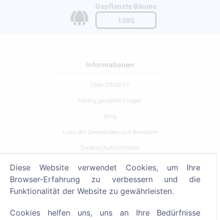
Gepflanzte Bäume
1395
Informationen
Über CEMETY
Häufig gestellte Fragen
Blog
Liste der Gemeinden und Benutzer
Datenschutzrichtlinie
Zahlungsverfahren
Diese Website verwendet Cookies, um Ihre
Browser-Erfahrung zu verbessern und die
Cookie-Einstellungen
Funktionalität der Website zu gewährleisten.
Suche
Cookies helfen uns, uns an Ihre Bedürfnisse