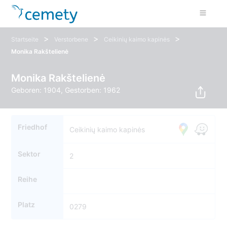
>
>
>
Startseite
Verstorbene
Ceikinių kaimo kapinės
Monika Rakštelienė
Monika Rakštelienė
Geboren: 1904, Gestorben: 1962
Friedhof
Ceikinių kaimo kapinės
Sektor
2
Reihe
Platz
0279