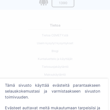
1390
Tietoa
Tietoa CEMETY:stä
Usein kysytyt kysymykset
Blogi
Kuntaluettelo ja käyttäjät
Tietosuojakäytäntö
Maksukäytäntö
Evästeasetukset
Tämä sivusto käyttää evästeitä parantaakseen
selauskokemustasi ja varmistaakseen sivuston
Haku
toimivuuden.
Etsi vainajia
Evästeet auttavat meitä mukautumaan tarpeisiisi ja