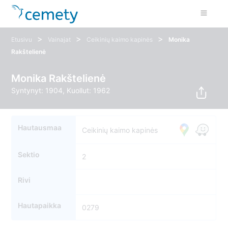
>
>
>
Etusivu
Vainajat
Ceikinių kaimo kapinės
Monika
Rakštelienė
Monika Rakštelienė
Syntynyt: 1904, Kuollut: 1962
Hautausmaa
Ceikinių kaimo kapinės
Sektio
2
Rivi
Hautapaikka
0279