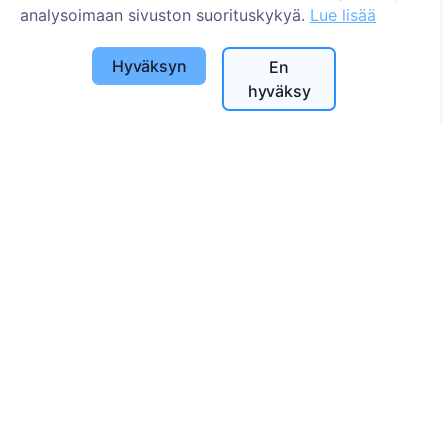
Etsi hautausmaita
analysoimaan sivuston suorituskykyä.
Lue lisää
Palvelut
Hyväksyn
En
hyväksy
Yhteystiedot
UAB "Kapinių valdymo sprendimai", 304241197
+370 612 08926 (I-V 8:00 - 16:45)
info@cemety.lt
Toimimme koko Suomessa!