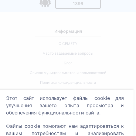
1396
Информация
О CEMETY
Часто задаваемые вопросы
Блог
Список муниципалитетов и пользователей
Политика конфиденциальности
Политика платежей
Этот сайт использует файлы cookie для
Настройки cookie
улучшения вашего опыта просмотра и
обеспечения функциональности сайта.
Поиск
Файлы cookie помогают нам адаптироваться к
Поиск усопших
вашим потребностям и анализировать