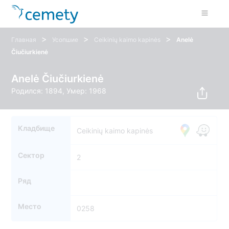
>
>
>
Главная
Усопшие
Ceikinių kaimo kapinės
Anelė
Čiučiurkienė
Anelė Čiučiurkienė
Родился: 1894, Умер: 1968
Кладбище
Ceikinių kaimo kapinės
Сектор
2
Ряд
Место
0258