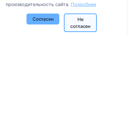
Поиск кладбищ
производительность сайта.
Подробнее
Услуги
Согласен
Не
согласен
Контакты
UAB "Kapinių valdymo sprendimai", 304241197
+370 612 08926 (I-V 8:00 - 16:45)
info@cemety.lt
Мы работаем по всей стране!